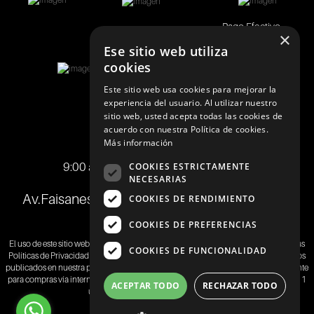
Pago Efectivo
×
Ese sitio web utiliza
cookies
Este sitio web usa cookies para mejorar la
experiencia del usuario. Al utilizar nuestro
sitio web, usted acepta todas las cookies de
acuerdo con nuestra Política de cookies.
Telf.:
+51 989 174 974
Más información
info@johnholden.com.pe
9:00 am a 6:00 pm de lunes a viernes
COOKIES ESTRICTAMENTE
NECESARIAS
Av.Faisanes 420 , Urb. La Campiña , Chorrillos
COOKIES DE RENDIMIENTO
COOKIES DE PREFERENCIAS
El uso de este sitio web implica la aceptación de los
Términos y Condiciones
y de las
COOKIES DE FUNCIONALIDAD
Políticas de Privacidad
de SAMITEX S.A. Las fotos son a modo ilustrativo.Los precios
publicados en nuestra página web
www.johnholden.com
son válidos exclusivamente
para compras vía internet.Las promociones son válidas el día de hoy, stock mínimo 1
ACEPTAR TODO
RECHAZAR TODO
unidad, promociones no acumulables.