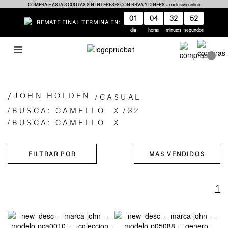
COMPRA HASTA 3 CUOTAS SIN INTERESES CON BBVA Y DINERS
* exclusivo online
01
04
32
52
REMATE FINAL TERMINA EN:
día
horas
minutos
segundos
JOHN HOLDEN
CASUAL
BUSCA: CAMELLO
X
32
BUSCA: CAMELLO
X
1