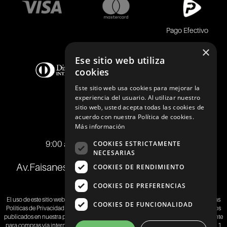
Pago Efectivo
×
Ese sitio web utiliza
cookies
Este sitio web usa cookies para mejorar la
experiencia del usuario. Al utilizar nuestro
sitio web, usted acepta todas las cookies de
acuerdo con nuestra Política de cookies.
Telf.:
+51 989 174 974
Más información
info@johnholden.com.pe
9:00 am a 6:00 pm de lunes a viernes
COOKIES ESTRICTAMENTE
NECESARIAS
Av.Faisanes 420 , Urb. La Campiña , Chorrillos
COOKIES DE RENDIMIENTO
COOKIES DE PREFERENCIAS
El uso de este sitio web implica la aceptación de los
Términos y Condiciones
y de las
COOKIES DE FUNCIONALIDAD
Políticas de Privacidad
de SAMITEX S.A. Las fotos son a modo ilustrativo.Los precios
publicados en nuestra página web
www.johnholden.com
son válidos exclusivamente
para compras vía internet.Las promociones son válidas el día de hoy, stock mínimo 1