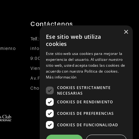
Contáctenos
×
Ese sitio web utiliza
+51 989 174 974
Telf.:
cookies
tamiento
info@johnholden.com.pe
Este sitio web usa cookies para mejorar la
9:00 a.m. a 6:00 p.m. de Lunes a
experiencia del usuario. Al utilizar nuestro
sitio web, usted acepta todas las cookies de
Viernes
acuerdo con nuestra Política de cookies.
Más información
Av.Faisanes 420 , Urb. La Campiña ,
COOKIES ESTRICTAMENTE
Chorrillos
NECESARIAS
COOKIES DE RENDIMIENTO
COOKIES DE PREFERENCIAS
Pago Efectivo
COOKIES DE FUNCIONALIDAD