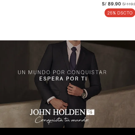
S/ 89.90
S/ 119.
25% DSCTO
ENTERATE
DE LO ULT
DE LA MOD