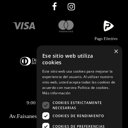
Pago Efectivo
×
Ese sitio web utiliza
cookies
Este sitio web usa cookies para mejorar la
experiencia del usuario. Al utilizar nuestro
sitio web, usted acepta todas las cookies de
acuerdo con nuestra Política de cookies.
Telf.:
+51 989 174 974
Más información
info@johnholden.com.pe
9:00 am a 6:00 pm de lunes a viernes
COOKIES ESTRICTAMENTE
NECESARIAS
Av.Faisanes 420 , Urb. La Campiña , Chorrillos
COOKIES DE RENDIMIENTO
COOKIES DE PREFERENCIAS