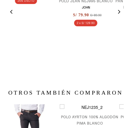
POLO JEAN NEJ995 BLANCO
PANTALON TONNY CON T
ELÁSTICO AZUL NOC
JOHN
JOHN
S/ 89.90
S/ 79.90
S/ 199.90
S/ 149.90
2 x S/ 129.90
25% DSCTO
OTROS TAMBIÉN COMPRARON
POLO AYRTON 100% ALGODÓN
POLO AYRTON 100% A
PIMA BLANCO
PIMA ARENA