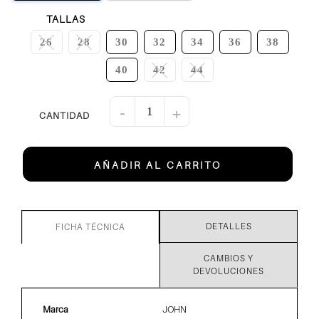
TALLAS
26
28
30
32
34
36
38
40
42
44
-
+
AÑADIR AL CARRITO
DETALLES
FICHA TÉCNICA
CAMBIOS Y
DEVOLUCIONES
Marca
JOHN