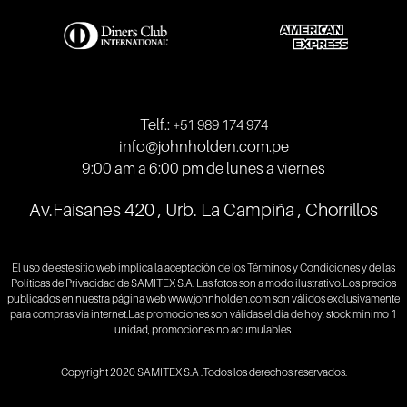
Telf.:
+51 989 174 974
info@johnholden.com.pe
9:00 am a 6:00 pm de lunes a viernes
Av.Faisanes 420 , Urb. La Campiña , Chorrillos
El uso de este sitio web implica la aceptación de los
Términos y Condiciones
y de las
Políticas de Privacidad
de SAMITEX S.A. Las fotos son a modo ilustrativo.Los precios
publicados en nuestra página web
www.johnholden.com
son válidos exclusivamente
para compras vía internet.Las promociones son válidas el día de hoy, stock mínimo 1
unidad, promociones no acumulables.
Copyright 2020 SAMITEX S.A .Todos los derechos reservados.