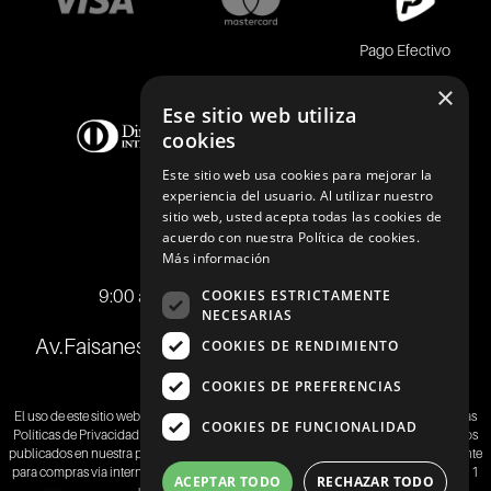
Pago Efectivo
×
Ese sitio web utiliza
cookies
Este sitio web usa cookies para mejorar la
experiencia del usuario. Al utilizar nuestro
sitio web, usted acepta todas las cookies de
acuerdo con nuestra Política de cookies.
Telf.:
+51 989 174 974
Más información
info@johnholden.com.pe
9:00 am a 6:00 pm de lunes a viernes
COOKIES ESTRICTAMENTE
NECESARIAS
Av.Faisanes 420 , Urb. La Campiña , Chorrillos
COOKIES DE RENDIMIENTO
COOKIES DE PREFERENCIAS
El uso de este sitio web implica la aceptación de los
Términos y Condiciones
y de las
COOKIES DE FUNCIONALIDAD
Políticas de Privacidad
de SAMITEX S.A. Las fotos son a modo ilustrativo.Los precios
publicados en nuestra página web
www.johnholden.com
son válidos exclusivamente
para compras vía internet.Las promociones son válidas el día de hoy, stock mínimo 1
ACEPTAR TODO
RECHAZAR TODO
unidad, promociones no acumulables.