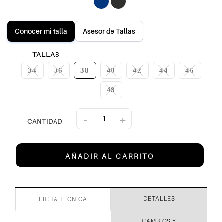
Conocer mi talla
Asesor de Tallas
TALLAS
34
36
38
40
42
44
46
48
-
+
AÑADIR AL CARRITO
DETALLES
FICHA TÉCNICA
CAMBIOS Y