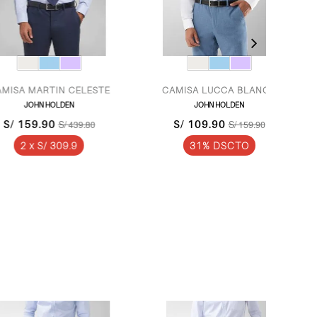
ARTIN CELESTE
CAMISA LUCCA BLANCO
CAMI
HN HOLDEN
JOHN HOLDEN
9.90
S/ 109.90
S/
S/ 439.80
S/ 159.90
 S/ 309.9
31% DSCTO