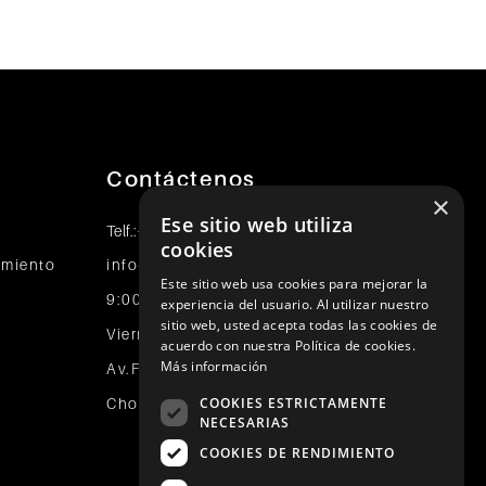
Contáctenos
×
Ese sitio web utiliza
+51 989 174 974
Telf.:
cookies
tamiento
info@johnholden.com.pe
Este sitio web usa cookies para mejorar la
9:00 a.m. a 6:00 p.m. de Lunes a
experiencia del usuario. Al utilizar nuestro
sitio web, usted acepta todas las cookies de
Viernes
acuerdo con nuestra Política de cookies.
Más información
Av.Faisanes 420 , Urb. La Campiña ,
COOKIES ESTRICTAMENTE
Chorrillos
NECESARIAS
COOKIES DE RENDIMIENTO