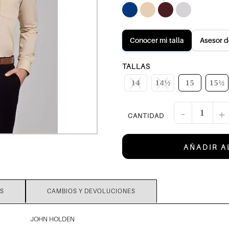
Conocer mi talla
Asesor d
TALLAS
14
14½
15
15½
-
+
AÑADIR A
S
CAMBIOS Y DEVOLUCIONES
JOHN HOLDEN