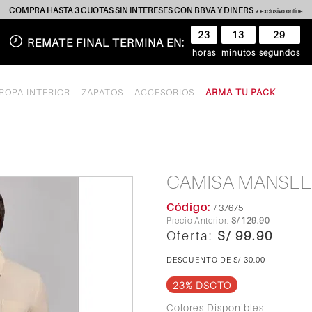
COMPRA HASTA 3 CUOTAS SIN INTERESES CON BBVA Y DINERS
* exclusivo online
23
13
29
REMATE FINAL TERMINA EN:
horas
minutos
segundos
ROPA INTERIOR
ZAPATOS
ACCESORIOS
ARMA TU PACK
CAMISA MANSEL
/ 37675
S/ 129.90
S/ 99.90
S/ 30.00
23% DSCTO