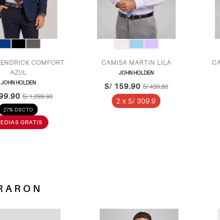
CK COMFORT
CAMISA MARTIN LILA
CAMISA M
L
JOHN HOLDEN
JO
LDEN
S/ 159.90
S/ 15
S/ 439.80
/ 1,099.90
2 x S/ 309.9
2 x
CTO
RARON