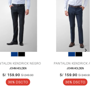
KENDRICK NEGRO
PANTALON KENDRICK AZUL
TERNO
HN HOLDEN
JOHN HOLDEN
9.90
S/ 159.90
S/ 249.90
S/ 249.90
S/
% DSCTO
36% DSCTO