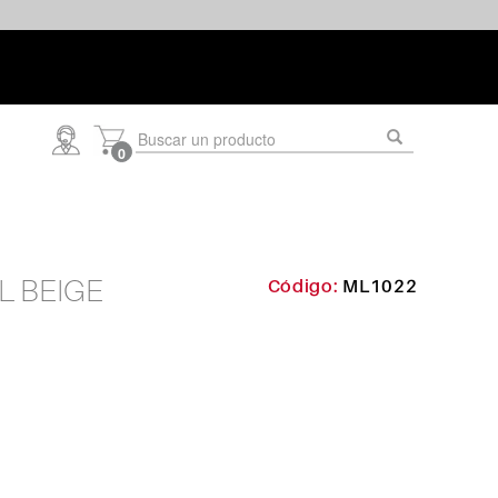
0
L BEIGE
ML1022