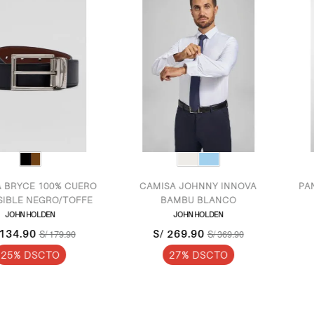
100% CUERO
CAMISA JOHNNY INNOVA
PANTALON 
EGRO/TOFFE
BAMBU BLANCO
JO
LDEN
JOHN HOLDEN
S/ 15
S/ 269.90
S/ 179.90
S/ 369.90
36
CTO
27% DSCTO