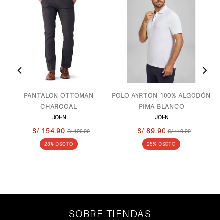
P
PANTALON OTTOMAN
POLO AYRTON 100% ALGODÓN
CHARCOAL
PIMA BLANCO
JOHN
JOHN
S/ 154.90
S/ 199.90
S/ 89.90
S/ 119.90
23% DSCTO
25% DSCTO
SOBRE TIENDAS