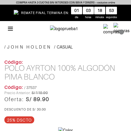
COMPRA HASTA 3 CUOTAS SIN INTERESES CON BBVA Y DINERS
* exclusivo online
01
03
18
53
REMATE FINAL TERMINA EN:
día
horas
minutos
segundos
CASUAL
JOHN HOLDEN
POLO AYRTON 100% ALGODÓN
PIMA BLANCO
/ 37537
S/ 119.90
S/ 89.90
S/ 30.00
25% DSCTO