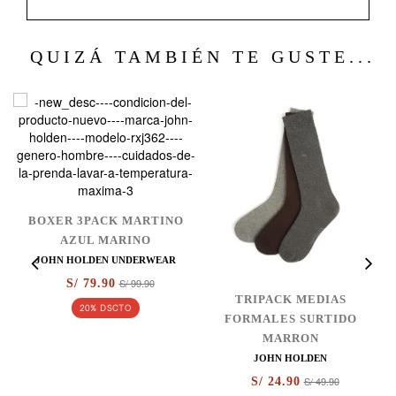
QUIZÁ TAMBIÉN TE GUSTE...
BOXER 3PACK MARTINO
AZUL MARINO
JOHN HOLDEN UNDERWEAR
S/ 99.90
S/ 79.90
TRIPACK MEDIAS
20% DSCTO
O
FORMALES SURTIDO
MARRON
JOHN HOLDEN
S/ 49.90
S/ 24.90