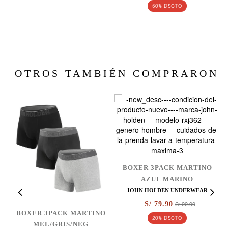
50% DSCTO
OTROS TAMBIÉN COMPRARON
BOXER 3PACK MARTINO
AZUL MARINO
JOHN HOLDEN UNDERWEAR
S/ 99.90
S/ 79.90
BOXER 3PACK MARTINO
20% DSCTO
O
MEL/GRIS/NEG