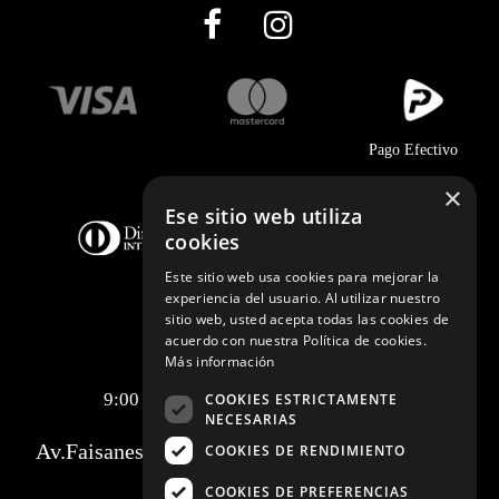
Pago Efectivo
×
Ese sitio web utiliza
cookies
Este sitio web usa cookies para mejorar la
experiencia del usuario. Al utilizar nuestro
sitio web, usted acepta todas las cookies de
acuerdo con nuestra Política de cookies.
Telf.:
+51 989 174 974
Más información
info@johnholden.com.pe
9:00 am a 6:00 pm de lunes a viernes
COOKIES ESTRICTAMENTE
NECESARIAS
Av.Faisanes 420 , Urb. La Campiña , Chorrillos
COOKIES DE RENDIMIENTO
COOKIES DE PREFERENCIAS