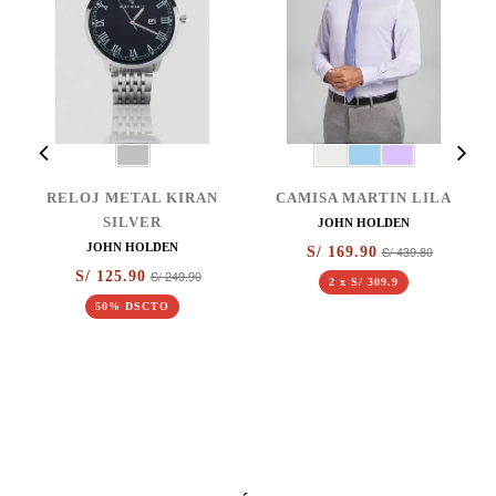
RELOJ METAL KIRAN
CAMISA MARTIN LILA
SILVER
JOHN HOLDEN
JOHN HOLDEN
S/ 439.80
S/ 169.90
S/ 249.90
S/ 125.90
2 x S/ 309.9
50% DSCTO