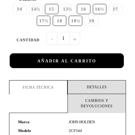
14
14½
15
15½
16
16½
17
17½
18
18½
19
-
+
AÑADIR AL CARRITO
DETALLES
FICHA TÉCNICA
CAMBIOS Y
DEVOLUCIONES
Marca
JOHN HOLDEN
Modelo
2CF344