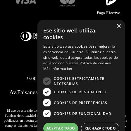
Pago Efectivo
×
Ese sitio web utiliza
cookies
Este sitio web usa cookies para mejorar la
experiencia del usuario. Al utilizar nuestro
sitio web, usted acepta todas las cookies de
acuerdo con nuestra Política de cookies.
Telf.:
+51 989 174 974
Más información
info@johnholden.com.pe
9:00 am a 6:00 pm de lunes a viernes
COOKIES ESTRICTAMENTE
NECESARIAS
Av.Faisanes 420 , Urb. La Campiña , Chorrillos
COOKIES DE RENDIMIENTO
COOKIES DE PREFERENCIAS
El uso de este sitio web implica la aceptación de los
Términos y Condiciones
y de las
COOKIES DE FUNCIONALIDAD
Políticas de Privacidad
de SAMITEX S.A. Las fotos son a modo ilustrativo.Los precios
publicados en nuestra página web
www.johnholden.com
son válidos exclusivamente para
compras vía internet.Las promociones son válidas el día de hoy, stock mínimo 1 unidad,
ACEPTAR TODO
RECHAZAR TODO
promociones no acumulables.