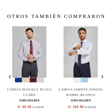
OTROS TAMBIÉN COMPRARON
CAMISA MANSELL PLATA
CAMISA JOHNNY INNOVA
CLARO
BAMBU BLANCO
JOHN HOLDEN
JOHN HOLDEN
S/ 129.90
S/ 369.90
S/ 99.90
S/ 269.90