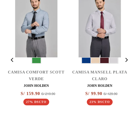
O
CAMISA COMFORT SCOTT
CAMISA MANSELL PLATA
VERDE
CLARO
JOHN HOLDEN
JOHN HOLDEN
S/ 219.90
S/ 129.90
S/ 159.90
S/ 99.90
27% DSCTO
23% DSCTO