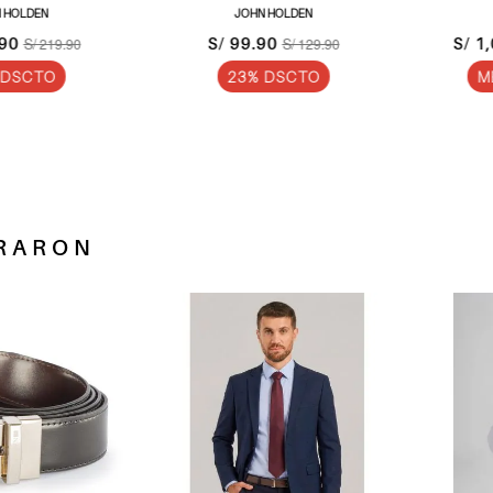
LDEN
JOHN HOLDEN
JO
S/ 99.90
S/ 1,04
S/ 219.90
S/ 129.90
CTO
23% DSCTO
MEDI
RARON