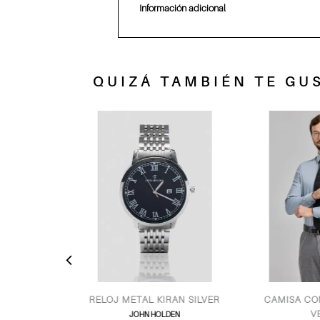
Información adicional
QUIZÁ TAMBIÉN TE GUS
NEGRO
RELOJ METAL KIRAN SILVER
CAMISA COMF
VERD
JOHN HOLDEN