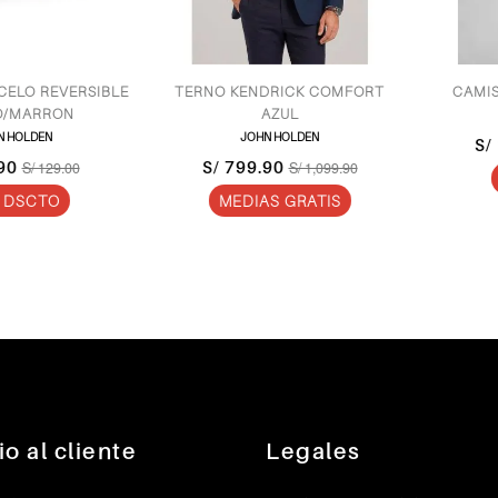
 REVERSIBLE
TERNO KENDRICK COMFORT
CAMISA M
ARRON
AZUL
JO
LDEN
JOHN HOLDEN
S/ 16
S/ 799.90
/ 129.00
S/ 1,099.90
2 x
CTO
MEDIAS GRATIS
io al cliente
Legales