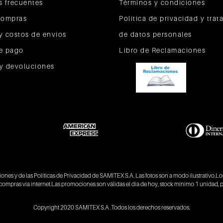
s frecuentes
Términos y condiciones
compras
Política de privacidad y tra
y costos de envios
de datos personales
e pago
Libro de Reclamaciones
y devoluciones
iones
y de las
Políticas de Privacidad
de SAMITEX S.A. Las fotos son a modo ilustrativo.L
compras vía internet.Las promociones son válidas el día de hoy, stock mínimo 1 unidad
Copyright 2020 SAMITEX S.A .Todos los derechos reservados.