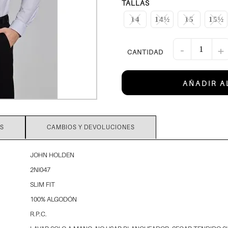
TALLAS
14
14½
15
15½
-
+
AÑADIR A
S
CAMBIOS Y DEVOLUCIONES
JOHN HOLDEN
2NI047
SLIM FIT
100% ALGODÓN
R.P.C.