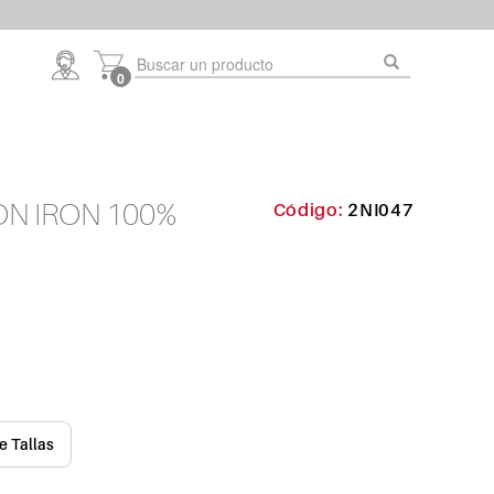
0
ON IRON 100%
2NI047
e Tallas