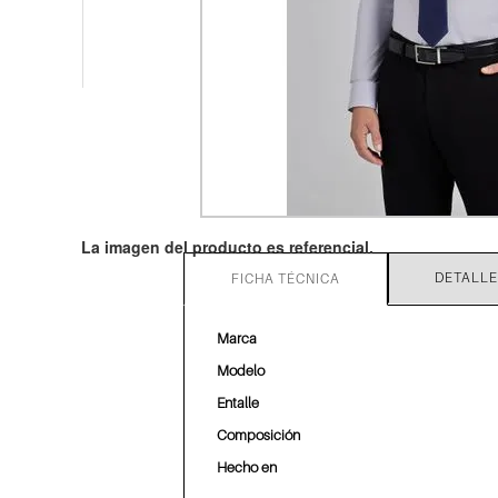
DETALLE
FICHA TÉCNICA
Marca
Modelo
Entalle
Composición
Hecho en