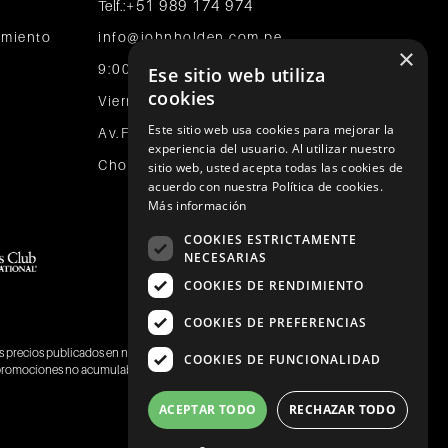
+51 989 174 974
Telf.:
tamiento
info@johnholden.com.pe
×
9:00 a.m. a 6:00 p.m. de Lunes a
Ese sitio web utiliza
cookies
Viernes
Este sitio web usa cookies para mejorar la
Av.Faisanes 420 , Urb. La Campiña ,
experiencia del usuario. Al utilizar nuestro
Chorrillos
sitio web, usted acepta todas las cookies de
acuerdo con nuestra Política de cookies.
Más información
COOKIES ESTRICTAMENTE
NECESARIAS
Pago Efectivo
COOKIES DE RENDIMIENTO
COOKIES DE PREFERENCIAS
os precios publicados en nuestra página web
www.johnholden.com
son
COOKIES DE FUNCIONALIDAD
, promociones no acumulables.
ACEPTAR TODO
RECHAZAR TODO