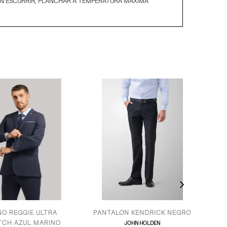
IN ESCURRIR, PLANCHAR A TEMPERATURA MÁXIMA
REGGIE ULTRA
PANTALON KENDRICK NEGRO
PANTA
 AZUL MARINO
JOHN HOLDEN