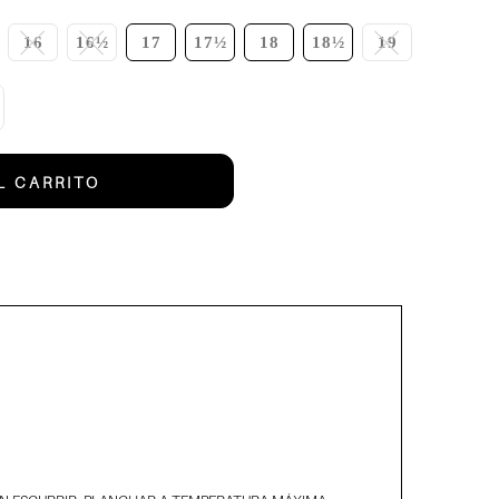
16
16½
17
17½
18
18½
19
L CARRITO