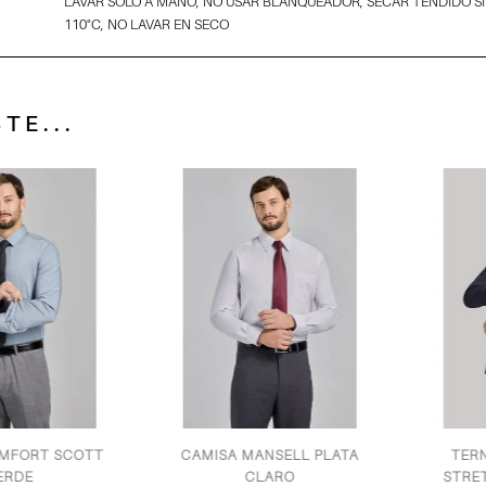
LAVAR SOLO A MANO, NO USAR BLANQUEADOR, SECAR TENDIDO S
110°C, NO LAVAR EN SECO
TE...
ORT SCOTT
CAMISA MANSELL PLATA
TERNO 
E
CLARO
STRETCH