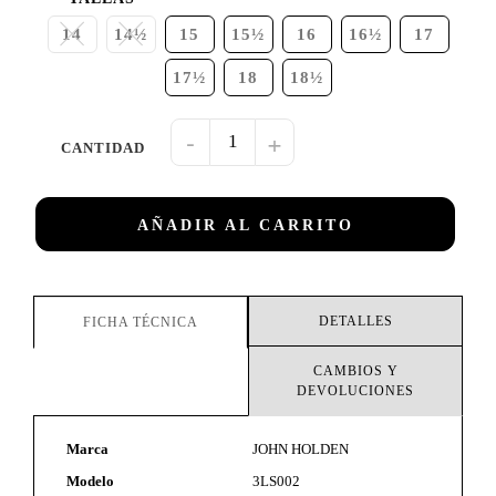
14
14½
15
15½
16
16½
17
17½
18
18½
-
+
AÑADIR AL CARRITO
DETALLES
FICHA TÉCNICA
CAMBIOS Y
DEVOLUCIONES
Marca
JOHN HOLDEN
Modelo
3LS002