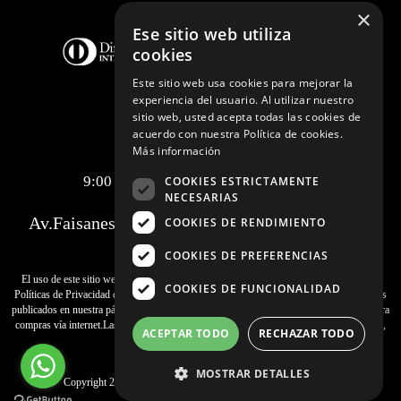
×
Ese sitio web utiliza
cookies
Este sitio web usa cookies para mejorar la
experiencia del usuario. Al utilizar nuestro
sitio web, usted acepta todas las cookies de
acuerdo con nuestra Política de cookies.
Telf.:
+51 989 174 974
Más información
info@johnholden.com.pe
9:00 am a 6:00 pm de lunes a viernes
COOKIES ESTRICTAMENTE
NECESARIAS
Av.Faisanes 420 , Urb. La Campiña , Chorrillos
COOKIES DE RENDIMIENTO
COOKIES DE PREFERENCIAS
El uso de este sitio web implica la aceptación de los
Términos y Condiciones
y de las
COOKIES DE FUNCIONALIDAD
Políticas de Privacidad
de SAMITEX S.A. Las fotos son a modo ilustrativo.Los precios
publicados en nuestra página web
www.johnholden.com
son válidos exclusivamente para
compras vía internet.Las promociones son válidas el día de hoy, stock mínimo 1 unidad,
ACEPTAR TODO
RECHAZAR TODO
promociones no acumulables.
MOSTRAR DETALLES
Copyright 2020 SAMITEX S.A .Todos los derechos reservados.