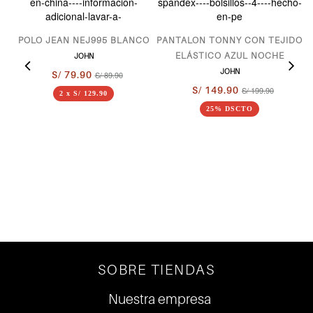
POLO JEAN NEJ995 BLANCO
PANTALON TONNY CON TEJIDO
ELÁSTICO AZUL NOCHE
JOHN
JOHN
S/ 79.90
S/ 89.90
S/ 149.90
S/ 199.90
2 x S/ 129.90
25% DSCTO
SOBRE TIENDAS
Nuestra empresa