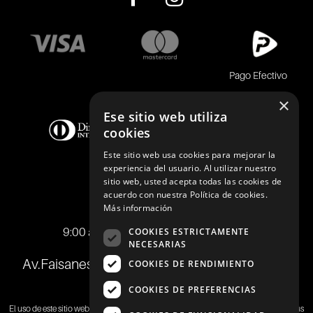
Pago Efectivo
×
Ese sitio web utiliza
cookies
Este sitio web usa cookies para mejorar la
experiencia del usuario. Al utilizar nuestro
sitio web, usted acepta todas las cookies de
acuerdo con nuestra Política de cookies.
Telf.:
+51 989 174 974
Más información
info@johnholden.com.pe
9:00 am a 6:00 pm de lunes a viernes
COOKIES ESTRICTAMENTE
NECESARIAS
Av.Faisanes 420 , Urb. La Campiña , Chorrillos
COOKIES DE RENDIMIENTO
COOKIES DE PREFERENCIAS
El uso de este sitio web implica la aceptación de los
Términos y Condiciones
y de las