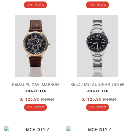
18% DSCTO
18% DSCTO
RELOJ PU XAVI MARRON
RELOJ METAL EINAR SILVER
JOHN HOLDEN
JOHN HOLDEN
S/ 125.90
S/ 249.90
S/ 125.90
S/ 249.90
50% DSCTO
50% DSCTO