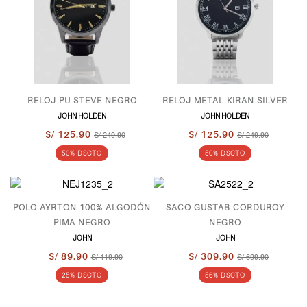
RELOJ PU STEVE NEGRO
RELOJ METAL KIRAN SILVER
JOHN HOLDEN
JOHN HOLDEN
S/ 125.90
S/ 249.90
S/ 125.90
S/ 249.90
50% DSCTO
50% DSCTO
POLO AYRTON 100% ALGODÓN
SACO GUSTAB CORDUROY
PIMA NEGRO
NEGRO
JOHN
JOHN
S/ 89.90
S/ 119.90
S/ 309.90
S/ 699.90
25% DSCTO
56% DSCTO