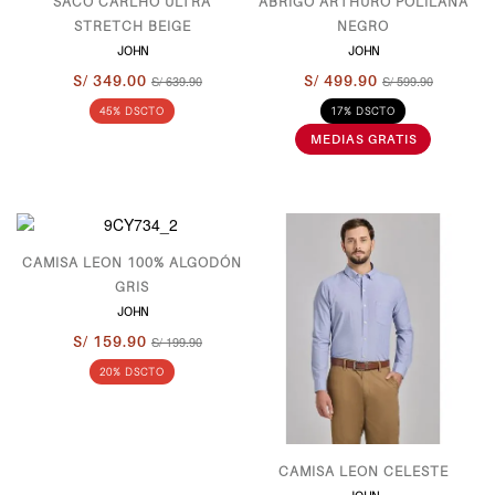
SACO CARLHO ULTRA
ABRIGO ARTHURO POLILANA
STRETCH BEIGE
NEGRO
JOHN
JOHN
S/ 349.00
S/ 639.90
S/ 499.90
S/ 599.90
45% DSCTO
17% DSCTO
CAMISA LEON 100% ALGODÓN
GRIS
JOHN
S/ 159.90
S/ 199.90
20% DSCTO
CAMISA LEON CELESTE