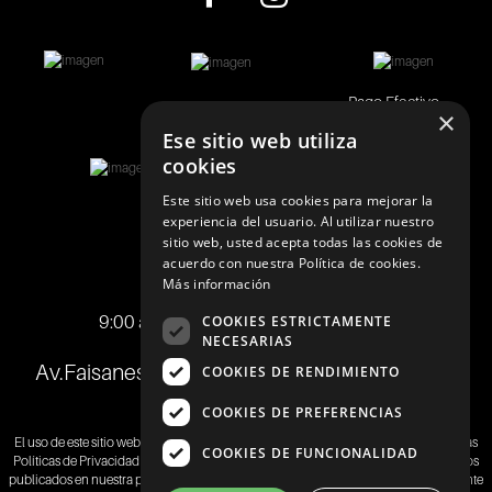
Pago Efectivo
×
Ese sitio web utiliza
cookies
Este sitio web usa cookies para mejorar la
experiencia del usuario. Al utilizar nuestro
sitio web, usted acepta todas las cookies de
acuerdo con nuestra Política de cookies.
Telf.:
+51 989 174 974
Más información
info@johnholden.com.pe
9:00 am a 6:00 pm de lunes a viernes
COOKIES ESTRICTAMENTE
NECESARIAS
Av.Faisanes 420 , Urb. La Campiña , Chorrillos
COOKIES DE RENDIMIENTO
COOKIES DE PREFERENCIAS
El uso de este sitio web implica la aceptación de los
Términos y Condiciones
y de las
COOKIES DE FUNCIONALIDAD
Políticas de Privacidad
de SAMITEX S.A. Las fotos son a modo ilustrativo.Los precios
publicados en nuestra página web
www.johnholden.com
son válidos exclusivamente