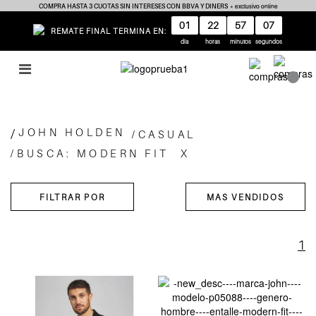
COMPRA HASTA 3 CUOTAS SIN INTERESES CON BBVA Y DINERS
* exclusivo online
01
22
57
07
REMATE FINAL TERMINA EN:
día
horas
minutos
segundos
JOHN HOLDEN
CASUAL
BUSCA: MODERN FIT
X
1